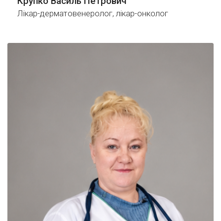
Крупко Василь Петрович
Лікар-дерматовенеролог, лікар-онколог