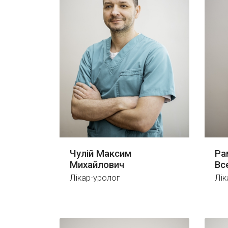
Чулій Максим
Ра
Михайлович
Вс
Лікар-уролог
Лік