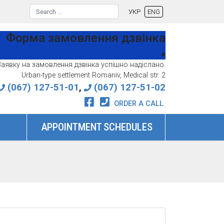
Search
УКР
ENG
Type 2 or more characters for res
Форма замовлення дзвінка
аявку на замовлення дзвінка успішно надіслано.
Urban-type settlement Romaniv, Medical str. 2
(067) 127-51-01
,
(067) 127-51-02
ORDER A CALL
APPOINTMENT SCHEDULES