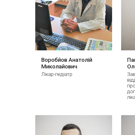
Воробйов Анатолій
Па
Миколайович
Ол
Лікар-педіатр
Зав
від
про
доп
лік