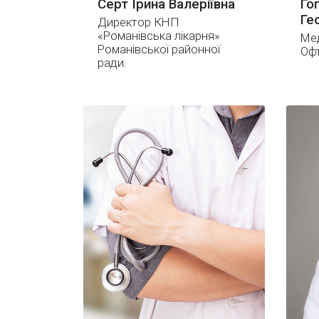
Серт Ірина Валеріївна
Го
Ге
Директор КНП
«Романівська лікарня»
Ме
Романівської районної
Оф
ради.