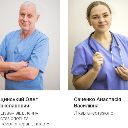
щинський Олег
Саченко Анастасія
аніславович
Василівна
ідувач відділення
Лікар-анестезіолог
стезіології та
енсивної терапії, лікар –