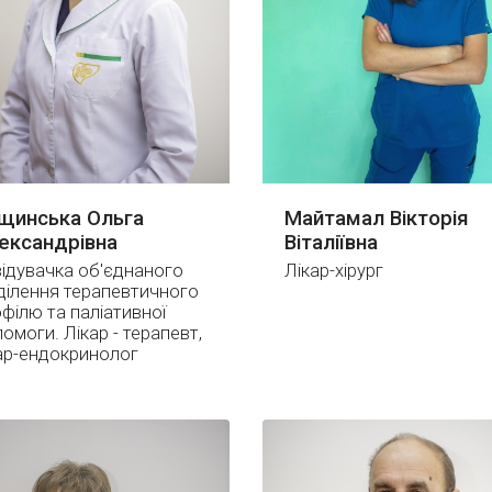
щинська Ольга
Майтамал Вікторія
ександрівна
Віталіївна
ідувачка об'єднаного
Лікар-хірург
ділення терапевтичного
філю та паліативної
омоги. Лікар - терапевт,
ар-ендокринолог