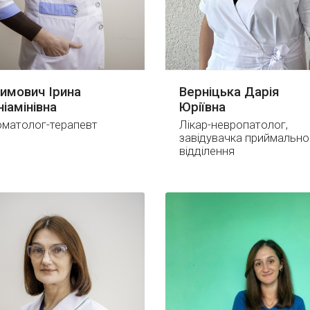
имович Ірина
Верніцька Дарія
ніамінівна
Юріївна
оматолог-терапевт
Лікар-невропатолог,
завідувачка приймально
відділення