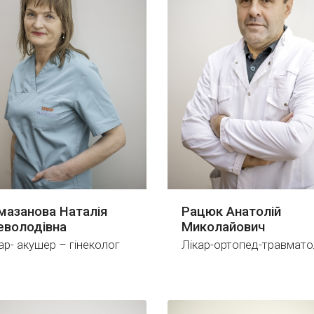
мазанова Наталія
Рацюк Анатолій
еволодівна
Миколайович
ар- акушер – гінеколог
Лікар-ортопед-травмато