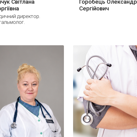
пчук Світлана
Горобець Олександр
оргіївна
Сергійович
дичний директор.
тальмолог.