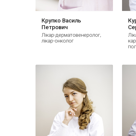
Крупко Василь
Ку
Петрович
Се
Лікар-дерматовенеролог,
Лік
лікар-онколог
кар
пол