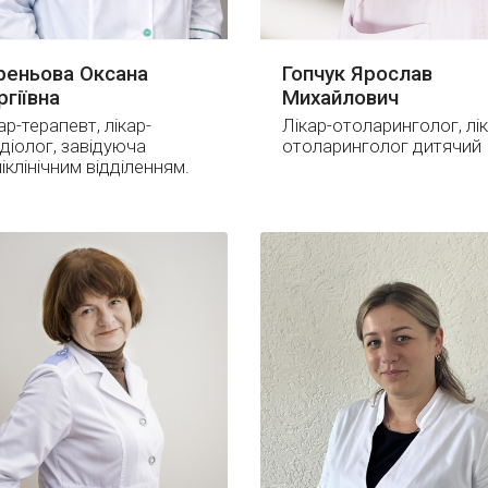
реньова Оксана
Гопчук Ярослав
ргіївна
Михайлович
ар-терапевт, лікар-
Лікар-отоларинголог, лік
діолог, завідуюча
отоларинголог дитячий
іклінічним відділенням.