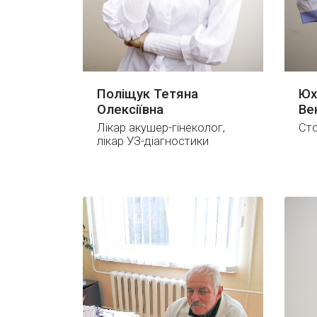
Поліщук Тетяна
Юх
Олексіївна
Ве
Лікар акушер-гінеколог,
Ст
лікар УЗ-діагностики