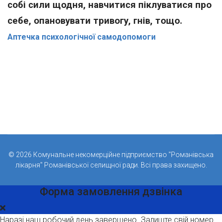
собі сили щодня, навчитися піклуватися про
себе, опановувати тривогу, гнів, тощо.
Аптечка психологічної самодопомоги
моги
© 2026 Комунальне некомерційне підприємство "Романівська
лікарня" Романівської селищної ради. Всі права захищено.
Форма замовлення дзвінка
Наразі наш робочий день завершено. Залиште свій номер