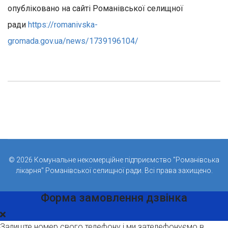
опубліковано на сайті Романівської селищної
ради
https://romanivska-
gromada.gov.ua/news/1739196104/
© 2026 Комунальне некомерційне підприємство "Романівська
лікарня" Романівської селищної ради. Всі права захищено.
Форма замовлення дзвінка
Залиште номер свого телефону і ми зателефонуємо в