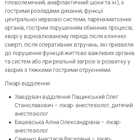
гіповолемічний, анафілактичний шоки та ін.), з
гострими розладами дихання, функції
центральної нервової системи, паренхіматозних
органів, гострим порушенням обмінних процесів,
хворі у відновлюваному періоді після клінічної
смерті, після оперативних втручань, які призвели
до порушення функцій життєво важливих органів
та систем або при реальній загрозі їх розвитку у
хворих з тяжкими гострими отруєннями.
Лікарі відділення:
Завідувач відділення Пащинський Олег
Станіславович – лікар- анестезіолог, дитячий
анестезіолог
Башевська Аліна Олександрівна – лікар-
анестезіолог
Саченко Анастасія Василівна – лікар-