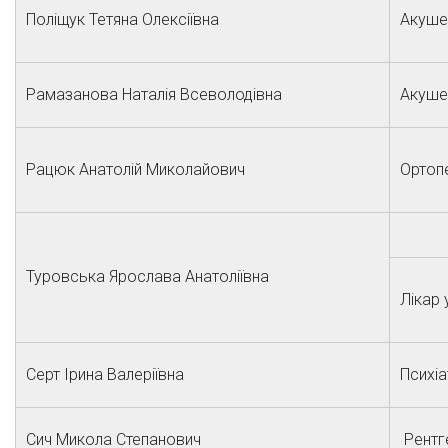
Поліщук Тетяна Олексіївна
Акуше
Рамазанова Наталія Всеволодівна
Акуше
Рацюк Анатолій Миколайович
Ортоп
Туровська Ярослава Анатоліївна
Лікар 
Серт Ірина Валеріївна
Психіа
Сич Микола Степанович
Рентг