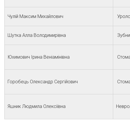
Чулій Максим Михайлович
Уроло
Шутка Алла Володимирівна
Зубни
Юхимович Ірина Веніамінівна
Стома
Горобець Олександр Сергійович
Стома
Яшник Людмила Олексіївна
Невро