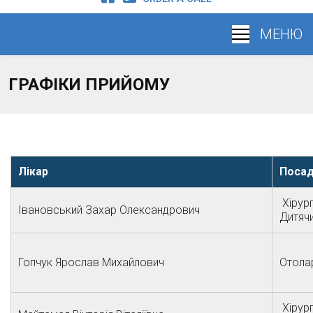
ГРАФІКИ ПРИЙОМУ
Лікар
Поса
Хірур
Івановський Захар Олександрович
Дитячи
Гопчук Ярослав Михайлович
Отола
Хірур