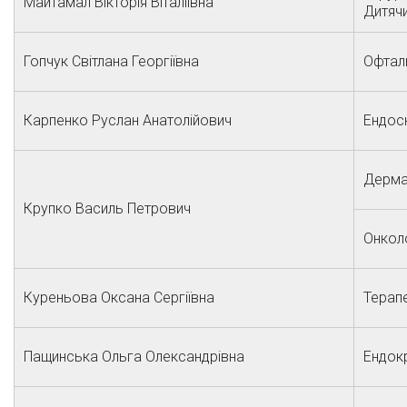
Майтамал Вікторія Віталіївна
Дитячи
Гопчук Світлана Георгіївна
Офтал
Карпенко Руслан Анатолійович
Ендос
Дерма
Крупко Василь Петрович
Онкол
Куреньова Оксана Сергіївна
Терапе
Пащинська Ольга Олександрівна
Ендок